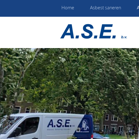
Home
Asbest saneren
A