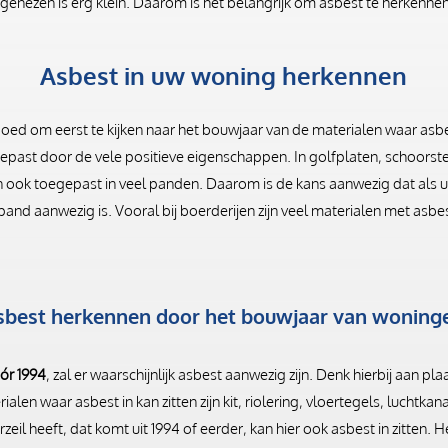
enezen is erg klein. Daarom is het belangrijk om asbest te herkennen e
Asbest in uw woning herkennen
goed om eerst te kijken naar het bouwjaar van de materialen waar asbe
gepast door de vele positieve eigenschappen. In golfplaten, schoors
ijn ook toegepast in veel panden. Daarom is de kans aanwezig dat als
pand aanwezig is. Vooral bij boerderijen zijn veel materialen met asb
sbest herkennen door het bouwjaar van woning
ór 1994
, zal er waarschijnlijk asbest aanwezig zijn. Denk hierbij aan pl
len waar asbest in kan zitten zijn kit, riolering, vloertegels, luchtkan
zeil heeft, dat komt uit 1994 of eerder, kan hier ook asbest in zitten. 