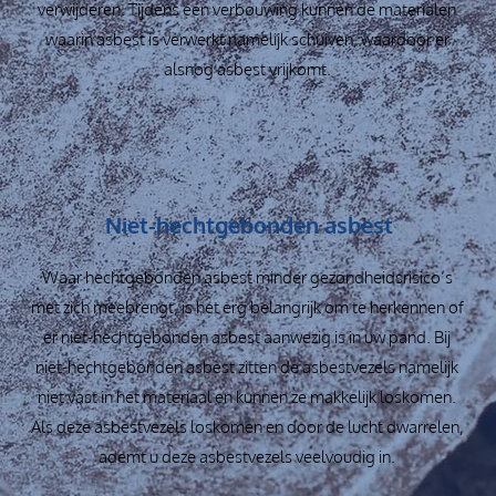
verwijderen. Tijdens een verbouwing kunnen de materialen
waarin asbest is verwerkt namelijk schuiven, waardoor er
alsnog asbest vrijkomt.
Niet-hechtgebonden asbest
Waar hechtgebonden asbest minder gezondheidsrisico’s
met zich meebrengt, is het erg belangrijk om te herkennen of
er niet-hechtgebonden asbest aanwezig is in uw pand. Bij
niet-hechtgebonden asbest zitten de asbestvezels namelijk
niet vast in het materiaal en kunnen ze makkelijk loskomen.
Als deze asbestvezels loskomen en door de lucht dwarrelen,
ademt u deze asbestvezels veelvoudig in.