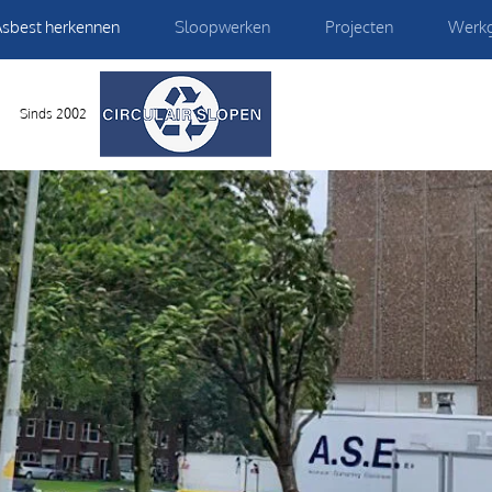
sbest herkennen
Sloopwerken
Projecten
Werk
Sinds 2002