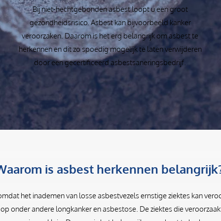
Bij niet-hechtgebonden asbest loopt u een groot
gezondheidsrisico. Asbest kan bijvoorbeeld kanker
veroorzaken. Daarom is het erg belangrijk om asbest te
herkennen en dit zo spoedig mogelijk te laten verwijderen
door een gecertificeerd asbestsaneringsbedrijf.
Waarom is asbest herkennen belangrijk
 omdat het inademen van losse asbestvezels ernstige ziektes kan veroor
 op onder andere longkanker en asbestose. De ziektes die veroorzaakt 