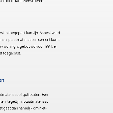
n dit te laten verwijderen.
st in toegepast kan zijn. Asbest werd
tenen, plaatmateriaal en cement komt
 uw woning is gebouwd voor 1994, er
est toegepast.
en
aatmateriaal of golfplaten. Een
alen, tegellijm, plaatmateriaal
Het gaat dan namelijk om niet-