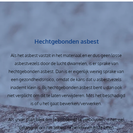
Hechtgebonden asbest
Als het asbest vastzit in het materiaal en er dus geen losse
asbestvezels door de lucht dwarrelen, is er sprake van
hechtgebonden asbest. Dan is er eigenlijk weinig sprake van
een gezondheidsrisico, omdat de kans dat u asbestvezels
inademt klein is. Bij hechtgebonden asbest bent u dan ook
niet verplicht om dit te laten verwijderen. Mits het beschadigd
is of u het gaat bewerken/verwerken.
Als u van plan bent om te klussen of te verbouwen, is het wel
belangrijk om het asbest te herkennen en te laten