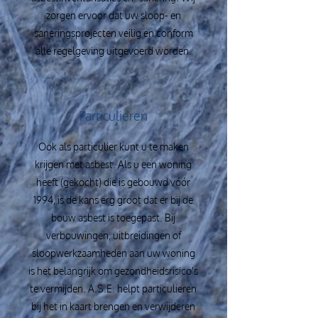
zorgen ervoor dat uw sloop- en
saneringsprojecten veilig en conform
alle regelgeving uitgevoerd worden.
Particulieren
Ook als particulier kunt u te maken
krijgen met asbest. Als u een woning
heeft (gekocht) die is gebouwd vóór
1994, is de kans erg groot dat er bij de
bouw asbest is toegepast. Bij
verbouwingen, uitbreidingen of
sloopwerkzaamheden aan uw woning
is het belangrijk om gezondheidsrisico's
te vermijden. A.S.E. helpt particulieren
bij het in kaart brengen en verwijderen