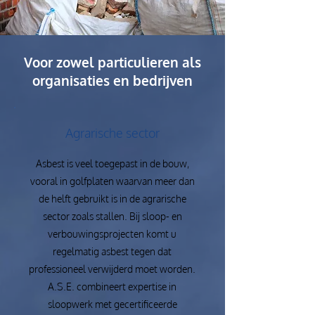
Voor zowel particulieren als
organisaties en bedrijven
Agrarische sector
Asbest is veel toegepast in de bouw,
vooral in golfplaten waarvan meer dan
de helft gebruikt is in de agrarische
sector zoals stallen. Bij sloop- en
verbouwingsprojecten komt u
regelmatig asbest tegen dat
professioneel verwijderd moet worden.
A.S.E. combineert expertise in
sloopwerk met gecertificeerde