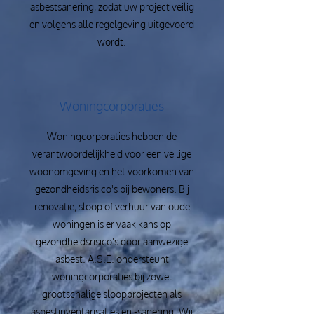
asbestsanering, zodat uw project veilig
en volgens alle regelgeving uitgevoerd
wordt.
Woningcorporaties
Woningcorporaties hebben de
verantwoordelijkheid voor een veilige
woonomgeving en het voorkomen van
gezondheidsrisico's bij bewoners. Bij
renovatie, sloop of verhuur van oude
woningen is er vaak kans op
gezondheidsrisico's door aanwezige
asbest. A.S.E. ondersteunt
woningcorporaties bij zowel
grootschalige sloopprojecten als
asbestinventarisaties en -sanering. Wij