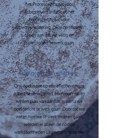
het Procescertificaat voor
Asbestinventarisatie en het
Procescertificaat voor
Asbestverwijdering. Deze certificaten
tonen aan dat we veilig en
professioneel te werk gaan.
Doelgericht en effectief
Ons doel is om op een effectieve wijze
asbest te verwijderen. Hiervoor maken
wij een plan van aanpak, waarna we
doelgericht te werk gaan. Doordat we
weten hoe we te werk moeten gaan,
worden er alleen de nodige
werkzaamheden uitgevoerd. Iedereen