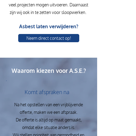
veel projecten mogen uitvoeren. Daarnaast
zijn wij ook in te zetten voor sloopwerken.
Asbest laten verwijderen?
Neem direct contact op!
Waarom kiezen voor A.S.E.?
Komt afspraken na
Na het opstellen van een vrijblijvende
offerte, maken we een afspraak.
De offerte is altijd op maat gemaakt,
omdat elke situatie anders is.
Wij stellen prioriteit aan gezondheid en