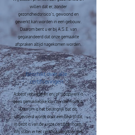
willen dat er, zonder
gezondheidsrisico’s, gewoond en
gewerkt kan worden in een gebouw.
Daarom bent u er bij A.S.E. van
gegarandeerd dat onze gemaakte
afspraken altijd nagekomen worden.
Beschikt over alle
certificeringen
Asbest verwijderen en/of sloopwerk is
geen gemakkelijke klus zonder risico’s.
Daarom is het belangrijk dat dit
uitgevoerd wordt door een bedrijf dat
in bezit is van de juiste certificeringen.
Wij staan in het certificaatregister met